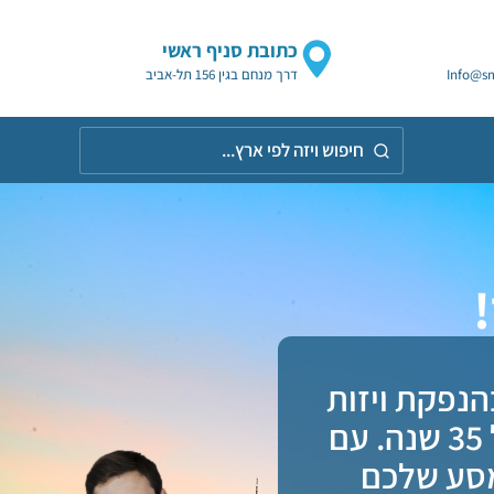
כתובת סניף ראשי
Info@sm
דרך מנחם בגין 156 תל-אביב
חיפוש
ויזה
לפי
אר
הנפקת ויזות
ואשרות כניסה למגוון יעדים ברחבי העולם כבר מעל 35 שנה. עם
מסע שלכם