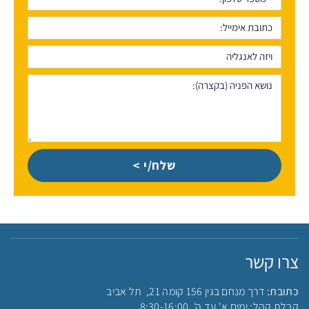
שלח/י >
צרו קשר
כתובת:
דרך מנחם בגין 156 קומה 21, תל אביב
קבלת קהל: ימים א' עד ה', 8:30-16:00