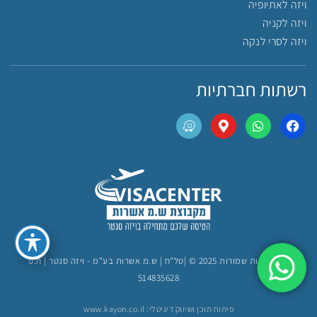
ויזה לאתיופיה
ויזה לקניה
ויזה לסרי לנקה
רשתות חברתיות
כל הזכויות שמורות 2025 © |טל"ח | ש.מ אשרות בע"מ - ויזה סנטר | ח.פ
514835628
פיתוח תוכן ושיווק דיגיטלי: www.kayon.co.il