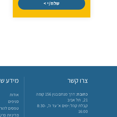
שלח/י >
צרו קשר
מידע שי
כתובת:
דרך מנחם בגין 156 קומה
אודות
21, תל אביב
סניפים
קבלת קהל: ימים א' עד ה', 8:30-
טפסים להור
16:00
מדיניות פרטי