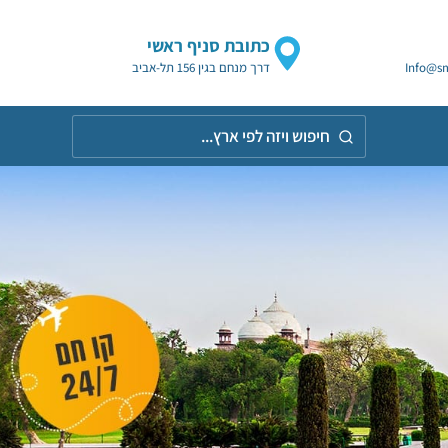
כתובת סניף ראשי
Info@sm
דרך מנחם בגין 156 תל-אביב
חיפוש
ויזה
לפי
אר