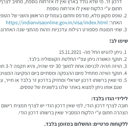
דרכון זר. מי שלא נולד בארץ ואין לו אזרחות נוספת, מחויב לצ
חתום ע"י הלקוח שאין לו אזרחות נוספת
טופס מקוון מלא, מודפס וחתום בעמודים הראשון והשני של הטופס
האתר:
https://indianvisaonline.gov.in/visa/index.html
שתי תמונות פספורט רגילות עדכניות וזהות מהחצי שנה האחרונה
שימו לב!
ניתן להגיש החל מה- 15.11.2021
תוקף האשרה ניתן עפ"י החלטת הקונסוליה בלבד.
הויזה תהיה לכניסה אחת למשך 30 ימי שהיה, והיא תקפה ל-3 חודשים.
תוקף הוויזה מתחיל מיום ההנפקה ומסתיים ביום הפקיעה המצוינים
מי שאין ברשותו דרכון ישראלי ומחזיק בדרכון זר בלבד או תייר, ע
שגם אותו ניתן למצוא באתר שלנו בלשונית של טפסים.
לילידי הודו בלבד:
חובה לצרף דרכון הודי, למי שאין דרכון הודי יש לצרף תמצית ריש
הצהרה חתום ע"י הלקוח המסביר שאין ברשותו דרכון הודי.
ללקוחות פרטיים: התשלום במזומן בלבד.